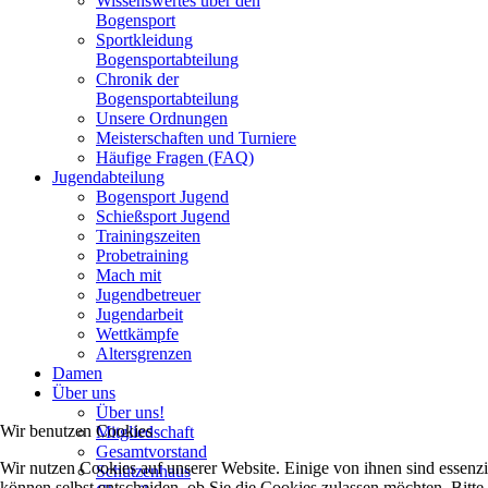
Wissenswertes über den
Bogensport
Sportkleidung
Bogensportabteilung
Chronik der
Bogensportabteilung
Unsere Ordnungen
Meisterschaften und Turniere
Häufige Fragen (FAQ)
Jugendabteilung
Bogensport Jugend
Schießsport Jugend
Trainingszeiten
Probetraining
Mach mit
Jugendbetreuer
Jugendarbeit
Wettkämpfe
Altersgrenzen
Damen
Über uns
Über uns!
Wir benutzen Cookies
Mitgliedschaft
Gesamtvorstand
Wir nutzen Cookies auf unserer Website. Einige von ihnen sind essenzi
Schützenhaus
können selbst entscheiden, ob Sie die Cookies zulassen möchten. Bitte