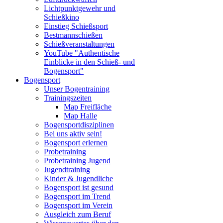
Lichtpunktgewehr und
Schießkino
Einstieg Schießsport
Bestmannschießen
Schießveranstaltungen
YouTube "Authentische
Einblicke in den Schieß- und
Bogensport"
Bogensport
Unser Bogentraining
Trainingszeiten
Map Freifläche
Map Halle
Bogensportdisziplinen
Bei uns aktiv sein!
Bogensport erlernen
Probetraining
Probetraining Jugend
Jugendtraining
Kinder & Jugendliche
Bogensport ist gesund
Bogensport im Trend
Bogensport im Verein
Ausgleich zum Beruf