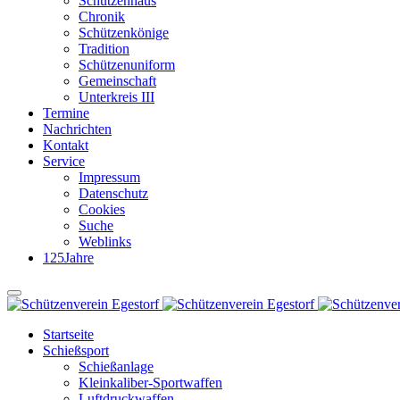
Schützenhaus
Chronik
Schützenkönige
Tradition
Schützenuniform
Gemeinschaft
Unterkreis III
Termine
Nachrichten
Kontakt
Service
Impressum
Datenschutz
Cookies
Suche
Weblinks
125Jahre
Startseite
Schießsport
Schießanlage
Kleinkaliber-Sportwaffen
Luftdruckwaffen