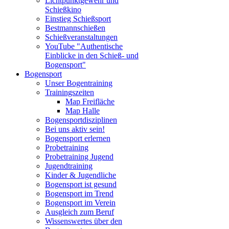
Lichtpunktgewehr und
Schießkino
Einstieg Schießsport
Bestmannschießen
Schießveranstaltungen
YouTube "Authentische
Einblicke in den Schieß- und
Bogensport"
Bogensport
Unser Bogentraining
Trainingszeiten
Map Freifläche
Map Halle
Bogensportdisziplinen
Bei uns aktiv sein!
Bogensport erlernen
Probetraining
Probetraining Jugend
Jugendtraining
Kinder & Jugendliche
Bogensport ist gesund
Bogensport im Trend
Bogensport im Verein
Ausgleich zum Beruf
Wissenswertes über den