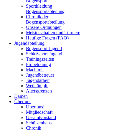
Bogensport
Sportkleidung
Bogensportabteilung
Chronik der
Bogensportabteilung
Unsere Ordnungen
Meisterschaften und Turniere
Häufige Fragen (FAQ)
Jugendabteilung
Bogensport Jugend
Schießsport Jugend
Trainingszeiten
Probetraining
Mach mit
Jugendbetreuer
Jugendarbeit
Wettkämpfe
Altersgrenzen
Damen
Über uns
Über uns!
Mitgliedschaft
Gesamtvorstand
Schützenhaus
Chronik