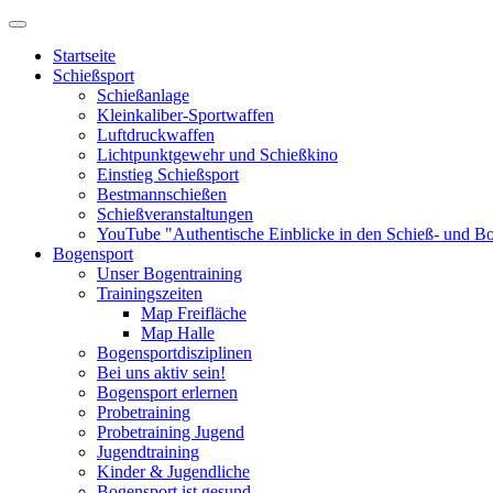
Startseite
Schießsport
Schießanlage
Kleinkaliber-Sportwaffen
Luftdruckwaffen
Lichtpunktgewehr und Schießkino
Einstieg Schießsport
Bestmannschießen
Schießveranstaltungen
YouTube "Authentische Einblicke in den Schieß- und B
Bogensport
Unser Bogentraining
Trainingszeiten
Map Freifläche
Map Halle
Bogensportdisziplinen
Bei uns aktiv sein!
Bogensport erlernen
Probetraining
Probetraining Jugend
Jugendtraining
Kinder & Jugendliche
Bogensport ist gesund