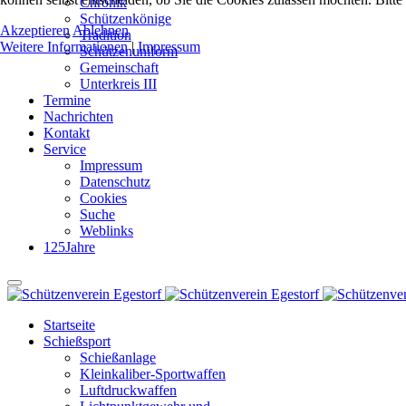
Chronik
Schützenkönige
Akzeptieren
Ablehnen
Tradition
Weitere Informationen
|
Impressum
Schützenuniform
Gemeinschaft
Unterkreis III
Termine
Nachrichten
Kontakt
Service
Impressum
Datenschutz
Cookies
Suche
Weblinks
125Jahre
Startseite
Schießsport
Schießanlage
Kleinkaliber-Sportwaffen
Luftdruckwaffen