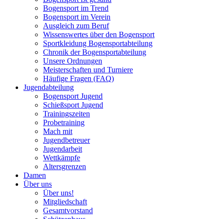
Bogensport im Trend
Bogensport im Verein
Ausgleich zum Beruf
Wissenswertes über den Bogensport
Sportkleidung Bogensportabteilung
Chronik der Bogensportabteilung
Unsere Ordnungen
Meisterschaften und Turniere
Häufige Fragen (FAQ)
Jugendabteilung
Bogensport Jugend
Schießsport Jugend
Trainingszeiten
Probetraining
Mach mit
Jugendbetreuer
Jugendarbeit
Wettkämpfe
Altersgrenzen
Damen
Über uns
Über uns!
Mitgliedschaft
Gesamtvorstand