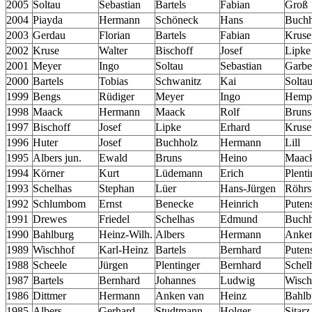
2005
Soltau
Sebastian
Bartels
Fabian
Groß
2004
Piayda
Hermann
Schöneck
Hans
Buchh
2003
Gerdau
Florian
Bartels
Fabian
Kruse
2002
Kruse
Walter
Bischoff
Josef
Lipke
2001
Meyer
Ingo
Soltau
Sebastian
Garbe
2000
Bartels
Tobias
Schwanitz
Kai
Solta
1999
Bengs
Rüdiger
Meyer
Ingo
Hemp
1998
Maack
Hermann
Maack
Rolf
Bruns
1997
Bischoff
Josef
Lipke
Erhard
Kruse
1996
Huter
Josef
Buchholz
Hermann
Lill
1995
Albers jun.
Ewald
Bruns
Heino
Maac
1994
Körner
Kurt
Lüdemann
Erich
Plenti
1993
Schelhas
Stephan
Lüer
Hans-Jürgen
Röhrs
1992
Schlumbom
Ernst
Benecke
Heinrich
Puten
1991
Drewes
Friedel
Schelhas
Edmund
Buchh
1990
Bahlburg
Heinz-Wilh.
Albers
Hermann
Anken
1989
Wischhof
Karl-Heinz
Bartels
Bernhard
Puten
1988
Scheele
Jürgen
Plentinger
Bernhard
Schel
1987
Bartels
Bernhard
Johannes
Ludwig
Wisch
1986
Dittmer
Hermann
Anken van
Heinz
Bahlb
1985
Albers
Gerhard
Studtmann
Holger
Sitarz