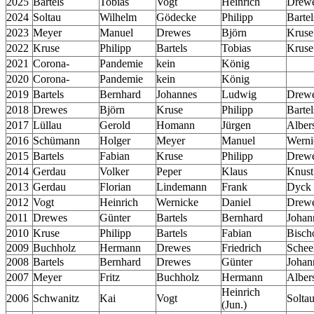
2025
Bartels
Tobias
Vogt
Heinrich
Drew
2024
Soltau
Wilhelm
Gödecke
Philipp
Bartel
2023
Meyer
Manuel
Drewes
Björn
Kruse
2022
Kruse
Philipp
Bartels
Tobias
Kruse
2021
Corona-
Pandemie
kein
König
2020
Corona-
Pandemie
kein
König
2019
Bartels
Bernhard
Johannes
Ludwig
Drew
2018
Drewes
Björn
Kruse
Philipp
Bartel
2017
Lüllau
Gerold
Homann
Jürgen
Alber
2016
Schümann
Holger
Meyer
Manuel
Werni
2015
Bartels
Fabian
Kruse
Philipp
Drew
2014
Gerdau
Volker
Peper
Klaus
Knust
2013
Gerdau
Florian
Lindemann
Frank
Dyck
2012
Vogt
Heinrich
Wernicke
Daniel
Drew
2011
Drewes
Günter
Bartels
Bernhard
Johan
2010
Kruse
Philipp
Bartels
Fabian
Bisch
2009
Buchholz
Hermann
Drewes
Friedrich
Schee
2008
Bartels
Bernhard
Drewes
Günter
Johan
2007
Meyer
Fritz
Buchholz
Hermann
Alber
Heinrich
2006
Schwanitz
Kai
Vogt
Solta
(Jun.)