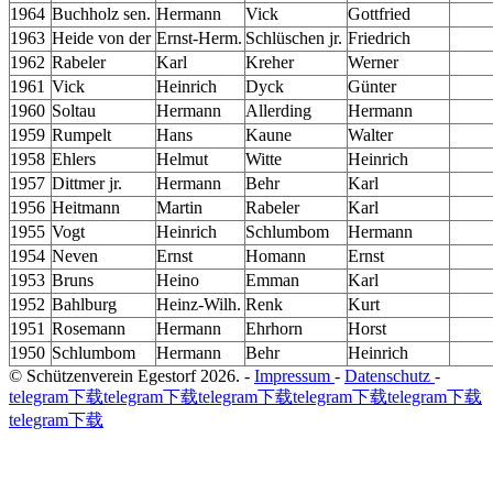
1964
Buchholz
sen.
Hermann
Vick
Gottfried
1963
Heide von der
Ernst-Herm.
Schlüschen jr.
Friedrich
1962
Rabeler
Karl
Kreher
Werner
1961
Vick
Heinrich
Dyck
Günter
1960
Soltau
Hermann
Allerding
Hermann
1959
Rumpelt
Hans
Kaune
Walter
1958
Ehlers
Helmut
Witte
Heinrich
1957
Dittmer
jr.
Hermann
Behr
Karl
1956
Heitmann
Martin
Rabeler
Karl
1955
Vogt
Heinrich
Schlumbom
Hermann
1954
Neven
Ernst
Homann
Ernst
1953
Bruns
Heino
Emman
Karl
1952
Bahlburg
Heinz-Wilh.
Renk
Kurt
1951
Rosemann
Hermann
Ehrhorn
Horst
1950
Schlumbom
Hermann
Behr
Heinrich
© Schützenverein Egestorf 2026. -
Impressum
-
Datenschutz
-
telegram下载
telegram下载
telegram下载
telegram下载
telegram下载
telegram下载