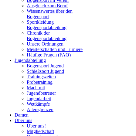
Bogensport im Verein
Ausgleich zum Beruf
Wissenswertes über den
Bogensport
Sportkleidung
Bogensportabteilung
Chronik der
Bogensportabteilung
Unsere Ordnungen
Meisterschaften und Turniere
Häufige Fragen (FAQ)
Jugendabteilung
Bogensport Jugend
Schießsport Jugend
Trainingszeiten
Probetraining
Mach mit
Jugendbetreuer
Jugendarbeit
Wettkämpfe
Altersgrenzen
Damen
Über uns
Über uns!
Mitgliedschaft