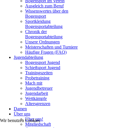
Bogensport im Verein
Ausgleich zum Beruf
Wissenswertes über den
Bogensport
Sportkleidung
Bogensportabteilung
Chronik der
Bogensportabteilung
Unsere Ordnungen
Meisterschaften und Turniere
Häufige Fragen (FAQ)
Jugendabteilung
Bogensport Jugend
Schießsport Jugend
Trainingszeiten
Probetraining
Mach mit
Jugendbetreuer
Jugendarbeit
Wettkämpfe
Altersgrenzen
Damen
Über uns
Über uns!
Wir benutzen Cookies
Mitgliedschaft