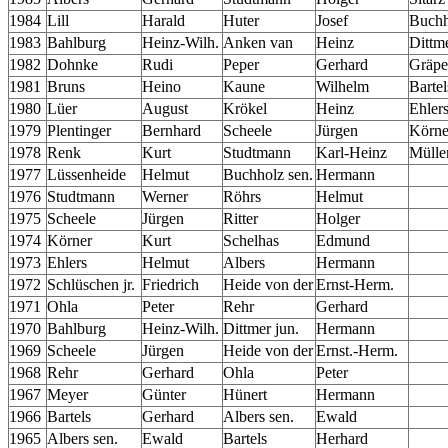
1984
Lill
Harald
Huter
Josef
Buchh
1983
Bahlburg
Heinz-Wilh.
Anken van
Heinz
Dittm
1982
Dohnke
Rudi
Peper
Gerhard
Gräpe
1981
Bruns
Heino
Kaune
Wilhelm
Bartel
1980
Lüer
August
Krökel
Heinz
Ehler
1979
Plentinger
Bernhard
Scheele
Jürgen
Körne
1978
Renk
Kurt
Studtmann
Karl-Heinz
Müller
1977
Lüssenheide
Helmut
Buchholz sen.
Hermann
1976
Studtmann
Werner
Röhrs
Helmut
1975
Scheele
Jürgen
Ritter
Holger
1974
Körner
Kurt
Schelhas
Edmund
1973
Ehlers
Helmut
Albers
Hermann
1972
Schlüschen jr.
Friedrich
Heide von der
Ernst-Herm.
1971
Ohla
Peter
Rehr
Gerhard
1970
Bahlburg
Heinz-Wilh.
Dittmer
jun.
Hermann
1969
Scheele
Jürgen
Heide von der
Ernst.-Herm.
1968
Rehr
Gerhard
Ohla
Peter
1967
Meyer
Günter
Hünert
Hermann
1966
Bartels
Gerhard
Albers sen.
Ewald
1965
Albers sen.
Ewald
Bartels
Herhard