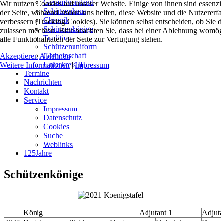
Gesamtvorstand
Wir nutzen Cookies auf unserer Website. Einige von ihnen sind essenzie
Schützenhaus
der Seite, während andere uns helfen, diese Website und die Nutzererf
Chronik
verbessern (Tracking Cookies). Sie können selbst entscheiden, ob Sie 
Schützenkönige
zulassen möchten. Bitte beachten Sie, dass bei einer Ablehnung womög
Tradition
alle Funktionalitäten der Seite zur Verfügung stehen.
Schützenuniform
Gemeinschaft
Akzeptieren
Ablehnen
Unterkreis III
Weitere Informationen
|
Impressum
Termine
Nachrichten
Kontakt
Service
Impressum
Datenschutz
Cookies
Suche
Weblinks
125Jahre
Schützenkönige
König
Adjutant 1
Adjut