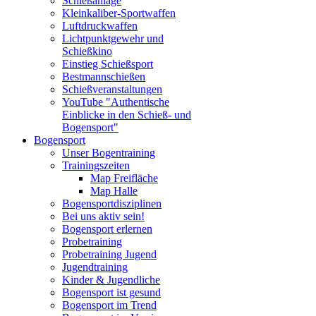
Schießanlage
Kleinkaliber-Sportwaffen
Luftdruckwaffen
Lichtpunktgewehr und
Schießkino
Einstieg Schießsport
Bestmannschießen
Schießveranstaltungen
YouTube "Authentische
Einblicke in den Schieß- und
Bogensport"
Bogensport
Unser Bogentraining
Trainingszeiten
Map Freifläche
Map Halle
Bogensportdisziplinen
Bei uns aktiv sein!
Bogensport erlernen
Probetraining
Probetraining Jugend
Jugendtraining
Kinder & Jugendliche
Bogensport ist gesund
Bogensport im Trend