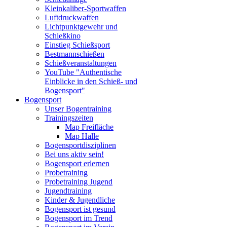
Kleinkaliber-Sportwaffen
Luftdruckwaffen
Lichtpunktgewehr und
Schießkino
Einstieg Schießsport
Bestmannschießen
Schießveranstaltungen
YouTube "Authentische
Einblicke in den Schieß- und
Bogensport"
Bogensport
Unser Bogentraining
Trainingszeiten
Map Freifläche
Map Halle
Bogensportdisziplinen
Bei uns aktiv sein!
Bogensport erlernen
Probetraining
Probetraining Jugend
Jugendtraining
Kinder & Jugendliche
Bogensport ist gesund
Bogensport im Trend