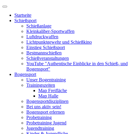
Startseite
Schießsport
Schießanlage
Kleinkaliber-Sportwaffen
Luftdruckwaffen
Lichtpunktgewehr und Schießkino
Einstieg Schießsport
Bestmannschießen
Schießveranstaltungen
YouTube "Authentische Einblicke in den Schieß- und
Bogensport"
Bogensport
Unser Bogentraining
Trainingszeiten
Map Freifläche
Map Halle
Bogensportdisziplinen
Bei uns aktiv sein!
Bogensport erlernen
Probetraining
Probetraining Jugend
Jugendtraining
Kinder & Jugendliche