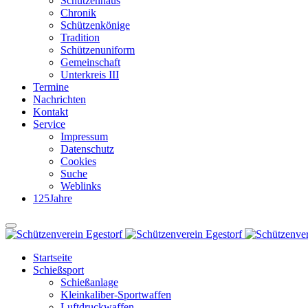
Schützenhaus
Chronik
Schützenkönige
Tradition
Schützenuniform
Gemeinschaft
Unterkreis III
Termine
Nachrichten
Kontakt
Service
Impressum
Datenschutz
Cookies
Suche
Weblinks
125Jahre
Startseite
Schießsport
Schießanlage
Kleinkaliber-Sportwaffen
Luftdruckwaffen