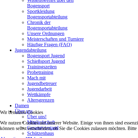
Wissenswertes über den
Bogensport
Sportkleidung
Bogensportabteilung
Chronik der
Bogensportabteilung
Unsere Ordnungen
Meisterschaften und Turniere
Häufige Fragen (FAQ)
Jugendabteilung
Bogensport Jugend
Schießsport Jugend
Trainingszeiten
Probetraining
Mach mit
Jugendbetreuer
Jugendarbeit
Wettkämpfe
Altersgrenzen
Damen
Über uns
Wir benutzen Cookies
Über uns!
Mitgliedschaft
Wir nutzen Cookies auf unserer Website. Einige von ihnen sind essenzi
Gesamtvorstand
können selbst entscheiden, ob Sie die Cookies zulassen möchten. Bitte
Schützenhaus