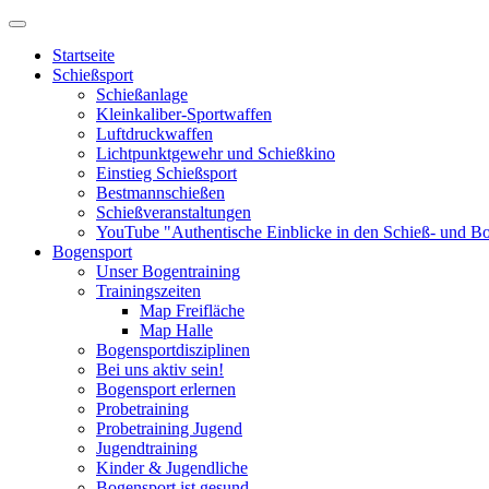
Startseite
Schießsport
Schießanlage
Kleinkaliber-Sportwaffen
Luftdruckwaffen
Lichtpunktgewehr und Schießkino
Einstieg Schießsport
Bestmannschießen
Schießveranstaltungen
YouTube "Authentische Einblicke in den Schieß- und B
Bogensport
Unser Bogentraining
Trainingszeiten
Map Freifläche
Map Halle
Bogensportdisziplinen
Bei uns aktiv sein!
Bogensport erlernen
Probetraining
Probetraining Jugend
Jugendtraining
Kinder & Jugendliche
Bogensport ist gesund