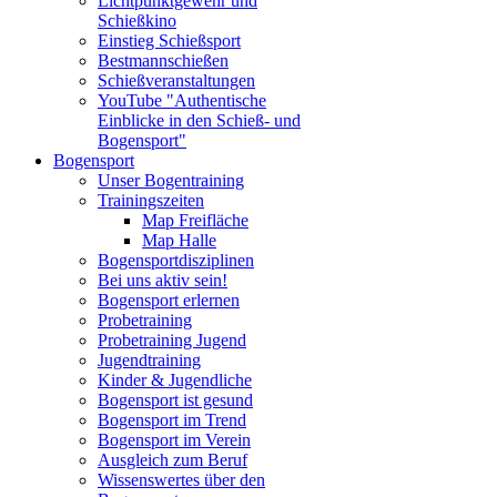
Lichtpunktgewehr und
Schießkino
Einstieg Schießsport
Bestmannschießen
Schießveranstaltungen
YouTube "Authentische
Einblicke in den Schieß- und
Bogensport"
Bogensport
Unser Bogentraining
Trainingszeiten
Map Freifläche
Map Halle
Bogensportdisziplinen
Bei uns aktiv sein!
Bogensport erlernen
Probetraining
Probetraining Jugend
Jugendtraining
Kinder & Jugendliche
Bogensport ist gesund
Bogensport im Trend
Bogensport im Verein
Ausgleich zum Beruf
Wissenswertes über den