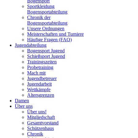
Bogensport
Sportkleidung
Bogensportabteilung
Chronik der
Bogensportabteilung
Unsere Ordnungen
Meisterschaften und Turniere
Häufige Fragen (FAQ)
Jugendabteilung
Bogensport Jugend
Schießsport Jugend
Trainingszeiten
Probetraining
Mach mit
Jugendbetreuer
Jugendarbeit
Wettkämpfe
Altersgrenzen
Damen
Über uns
Über uns!
Mitgliedschaft
Gesamtvorstand
Schützenhaus
Chronik