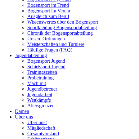
Bogensport im Trend
Bogensport im Verein
Ausgleich zum Beruf
Wissenswertes über den Bogensport
Sportkleidung Bogensportabteilung
Chronik der Bogensportabteilung
Unsere Ordnungen
Meisterschaften und Turniere
Häufige Fragen (FAQ)
Jugendabteilung
Bogensport Jugend
Schießsport Jugend
Trainingszeiten
Probetraining
Mach mit
Jugendbetreuer
Jugendarbeit
Wettkämpfe
Altersgrenzen
Damen
Über uns
Über uns!
Mitgliedschaft
Gesamtvorstand