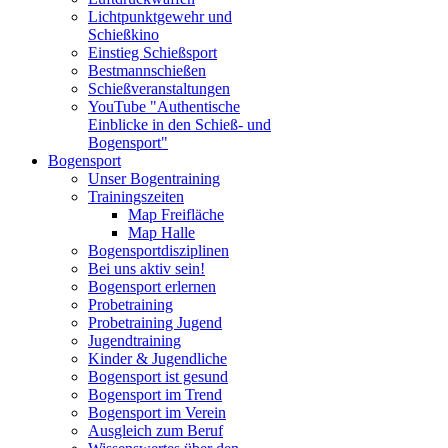
Lichtpunktgewehr und
Schießkino
Einstieg Schießsport
Bestmannschießen
Schießveranstaltungen
YouTube "Authentische
Einblicke in den Schieß- und
Bogensport"
Bogensport
Unser Bogentraining
Trainingszeiten
Map Freifläche
Map Halle
Bogensportdisziplinen
Bei uns aktiv sein!
Bogensport erlernen
Probetraining
Probetraining Jugend
Jugendtraining
Kinder & Jugendliche
Bogensport ist gesund
Bogensport im Trend
Bogensport im Verein
Ausgleich zum Beruf