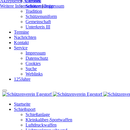
Akzeptieren
Ablehnen
Chronik
Weitere Informationen
Schützenkönige
|
Impressum
Tradition
Schützenuniform
Gemeinschaft
Unterkreis III
Termine
Nachrichten
Kontakt
Service
Impressum
Datenschutz
Cookies
Suche
Weblinks
125Jahre
Startseite
Schießsport
Schießanlage
Kleinkaliber-Sportwaffen
Luftdruckwaffen