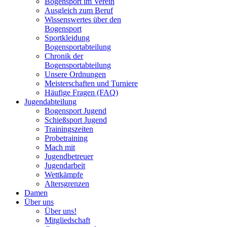
Bogensport im Verein
Ausgleich zum Beruf
Wissenswertes über den
Bogensport
Sportkleidung
Bogensportabteilung
Chronik der
Bogensportabteilung
Unsere Ordnungen
Meisterschaften und Turniere
Häufige Fragen (FAQ)
Jugendabteilung
Bogensport Jugend
Schießsport Jugend
Trainingszeiten
Probetraining
Mach mit
Jugendbetreuer
Jugendarbeit
Wettkämpfe
Altersgrenzen
Damen
Über uns
Über uns!
Mitgliedschaft