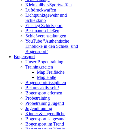
Kleinkaliber-Sportwaffen
Luftdruckwaffen
Lichtpunktgewehr und
Schießkino
Einstieg Schießsport
Bestmannschießen
Schießveranstaltungen
YouTube "Authentische
Einblicke in den Schieß- und
Bogensport"
Bogensport
Unser Bogentraining
Trainingszeiten
Map Freifläche
Map Halle
Bogensportdisziplinen
Bei uns aktiv sein!
Bogensport erlernen
Probetraining
Probetraining Jugend
Jugendtraining
Kinder & Jugendliche
Bogensport ist gesund
Bogensport im Trend