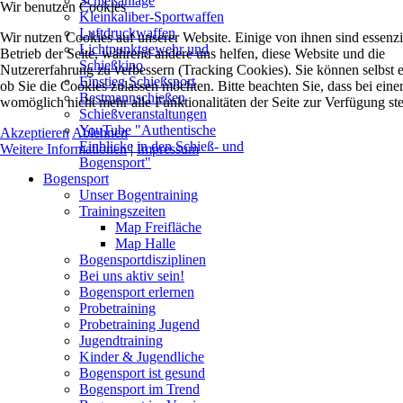
Schießanlage
Wir benutzen Cookies
Kleinkaliber-Sportwaffen
Luftdruckwaffen
Wir nutzen Cookies auf unserer Website. Einige von ihnen sind essenzie
Lichtpunktgewehr und
Betrieb der Seite, während andere uns helfen, diese Website und die
Schießkino
Nutzererfahrung zu verbessern (Tracking Cookies). Sie können selbst 
Einstieg Schießsport
ob Sie die Cookies zulassen möchten. Bitte beachten Sie, dass bei ein
Bestmannschießen
womöglich nicht mehr alle Funktionalitäten der Seite zur Verfügung st
Schießveranstaltungen
YouTube "Authentische
Akzeptieren
Ablehnen
Einblicke in den Schieß- und
Weitere Informationen
|
Impressum
Bogensport"
Bogensport
Unser Bogentraining
Trainingszeiten
Map Freifläche
Map Halle
Bogensportdisziplinen
Bei uns aktiv sein!
Bogensport erlernen
Probetraining
Probetraining Jugend
Jugendtraining
Kinder & Jugendliche
Bogensport ist gesund
Bogensport im Trend