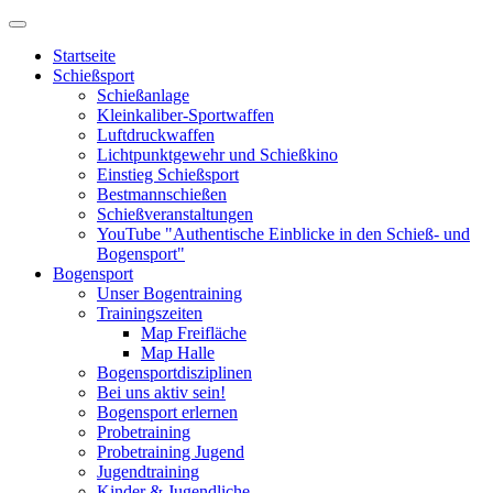
Startseite
Schießsport
Schießanlage
Kleinkaliber-Sportwaffen
Luftdruckwaffen
Lichtpunktgewehr und Schießkino
Einstieg Schießsport
Bestmannschießen
Schießveranstaltungen
YouTube "Authentische Einblicke in den Schieß- und
Bogensport"
Bogensport
Unser Bogentraining
Trainingszeiten
Map Freifläche
Map Halle
Bogensportdisziplinen
Bei uns aktiv sein!
Bogensport erlernen
Probetraining
Probetraining Jugend
Jugendtraining
Kinder & Jugendliche