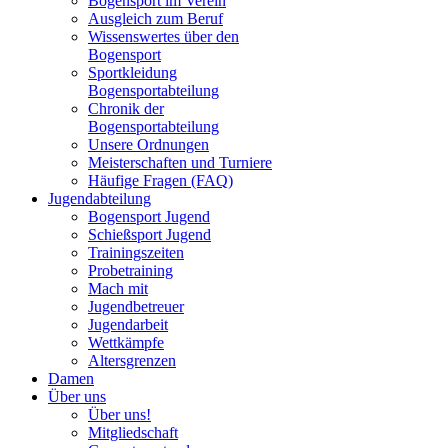
Bogensport im Verein
Ausgleich zum Beruf
Wissenswertes über den
Bogensport
Sportkleidung
Bogensportabteilung
Chronik der
Bogensportabteilung
Unsere Ordnungen
Meisterschaften und Turniere
Häufige Fragen (FAQ)
Jugendabteilung
Bogensport Jugend
Schießsport Jugend
Trainingszeiten
Probetraining
Mach mit
Jugendbetreuer
Jugendarbeit
Wettkämpfe
Altersgrenzen
Damen
Über uns
Über uns!
Mitgliedschaft