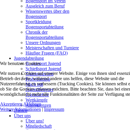
Bogensport im Verein
Ausgleich zum Beruf
Wissenswertes über den
Bogensport
Sportkleidung
Bogensportabteilung
Chronik der
Bogensportabteilung
Unsere Ordnungen
Meisterschaften und Turniere
Häufige Fragen (FAQ)
Jugendabteilung
Wir benutzen Cookies
Bogensport Jugend
Schießsport Jugend
Wir nutzen Cookies auf unserer Website. Einige von ihnen sind essenzie
Trainingszeiten
Betrieb der Seite, während andere uns helfen, diese Website und die
Probetraining
Nutzererfahrung zu verbessern (Tracking Cookies). Sie können selbst 
Mach mit
ob Sie die Cookies zulassen möchten. Bitte beachten Sie, dass bei ein
Jugendbetreuer
womöglich nicht mehr alle Funktionalitäten der Seite zur Verfügung st
Jugendarbeit
Wettkämpfe
Akzeptieren
Ablehnen
Altersgrenzen
Weitere Informationen
|
Impressum
Damen
Über uns
Über uns!
Mitgliedschaft