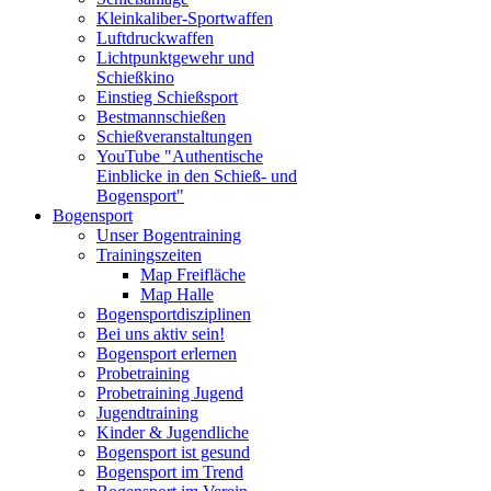
Kleinkaliber-Sportwaffen
Luftdruckwaffen
Lichtpunktgewehr und
Schießkino
Einstieg Schießsport
Bestmannschießen
Schießveranstaltungen
YouTube "Authentische
Einblicke in den Schieß- und
Bogensport"
Bogensport
Unser Bogentraining
Trainingszeiten
Map Freifläche
Map Halle
Bogensportdisziplinen
Bei uns aktiv sein!
Bogensport erlernen
Probetraining
Probetraining Jugend
Jugendtraining
Kinder & Jugendliche
Bogensport ist gesund
Bogensport im Trend