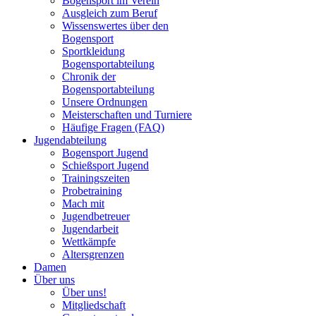
Bogensport im Verein
Ausgleich zum Beruf
Wissenswertes über den
Bogensport
Sportkleidung
Bogensportabteilung
Chronik der
Bogensportabteilung
Unsere Ordnungen
Meisterschaften und Turniere
Häufige Fragen (FAQ)
Jugendabteilung
Bogensport Jugend
Schießsport Jugend
Trainingszeiten
Probetraining
Mach mit
Jugendbetreuer
Jugendarbeit
Wettkämpfe
Altersgrenzen
Damen
Über uns
Über uns!
Mitgliedschaft