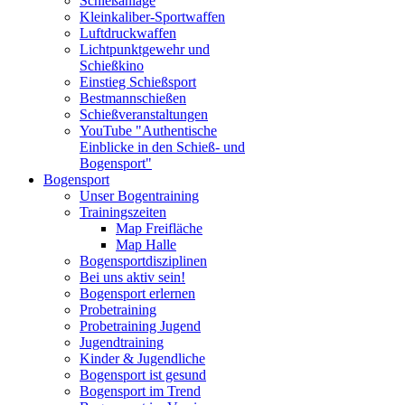
Schießanlage
Kleinkaliber-Sportwaffen
Luftdruckwaffen
Lichtpunktgewehr und
Schießkino
Einstieg Schießsport
Bestmannschießen
Schießveranstaltungen
YouTube "Authentische
Einblicke in den Schieß- und
Bogensport"
Bogensport
Unser Bogentraining
Trainingszeiten
Map Freifläche
Map Halle
Bogensportdisziplinen
Bei uns aktiv sein!
Bogensport erlernen
Probetraining
Probetraining Jugend
Jugendtraining
Kinder & Jugendliche
Bogensport ist gesund
Bogensport im Trend