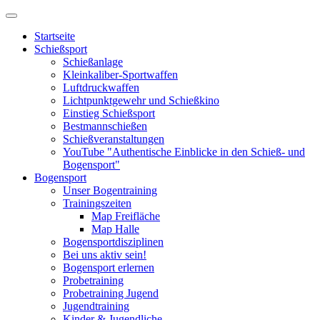
Startseite
Schießsport
Schießanlage
Kleinkaliber-Sportwaffen
Luftdruckwaffen
Lichtpunktgewehr und Schießkino
Einstieg Schießsport
Bestmannschießen
Schießveranstaltungen
YouTube "Authentische Einblicke in den Schieß- und
Bogensport"
Bogensport
Unser Bogentraining
Trainingszeiten
Map Freifläche
Map Halle
Bogensportdisziplinen
Bei uns aktiv sein!
Bogensport erlernen
Probetraining
Probetraining Jugend
Jugendtraining
Kinder & Jugendliche